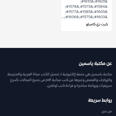
&#1601;&#1610;
&#1584;&#1575;&#1578;
&#1605;&#1585;&#1577;
&#1603;&#1575;&#1606;...
كيت دي كاميلو
عن مكتبة ياسمين
مكتبة ياسمين هي منصة إلكترونية لـ تحميل الكتب مجانا العربية والمترجمة
والروايات والقصص وغيرها من كتب مجانية pdf فى جميع المجالات بأسرع
سيرفرات وروابط مباشرة و قراءة كتب اونلاين.
روابط سريعة
من نحن