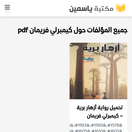
جميع المؤلفات حول كيمبرلي فريمان pdf
تحميل رواية أزهار برية
– كيمبرلي فريمان
&#1578;&#1590;&#1593;&#1606;&#1575;
&#1603;&#1610;&#1605;&#1576;&#1585;&#1604;&#...