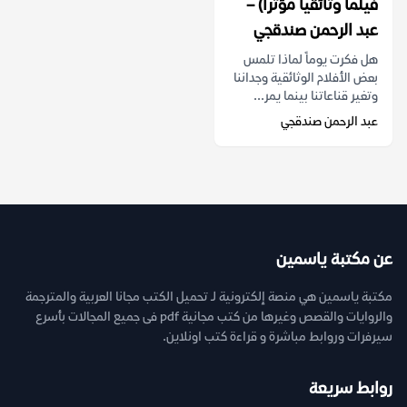
فيلماً وثائقياً مؤثراً) –
عبد الرحمن صندقجي
هل فكرت يوماً لماذا تلمس
بعض الأفلام الوثائقية وجداننا
وتغير قناعاتنا بينما يمر...
عبد الرحمن صندقجي
عن مكتبة ياسمين
مكتبة ياسمين هي منصة إلكترونية لـ تحميل الكتب مجانا العربية والمترجمة
والروايات والقصص وغيرها من كتب مجانية pdf فى جميع المجالات بأسرع
سيرفرات وروابط مباشرة و قراءة كتب اونلاين.
روابط سريعة