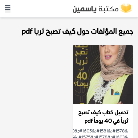
جميع المؤلفات حول كيف تصبح ثريا pdf
تحميل كتاب كيف تصبح
ثرياً في 40 يوماً pdf
&#1578;&#1581;&#1605;&#1610;&#1604;
&#1603;&#1578;&#1575;&#1576;