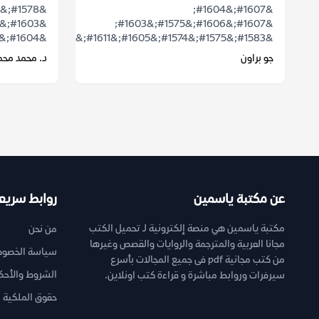
&#1607;&#1604;
&#1607;&#1606;&#1575;&#1603;
&#1604;&#1575;...
&#1583;&#1575;&#1574;&#1605;&#1611;&...
جو براون
د. محمد محم
عن مكتبة ياسمين
روابط سريع
مكتبة ياسمين هي منصة إلكترونية لـ تحميل الكتب
من نحن
مجانا العربية والمترجمة والروايات والقصص وغيرها
سياسة الخصوص
من كتب مجانية pdf فى جميع المجالات بأسرع
الشروط والأحك
سيرفرات وروابط مباشرة و قراءة كتب اونلاين.
حقوق الملكية ا