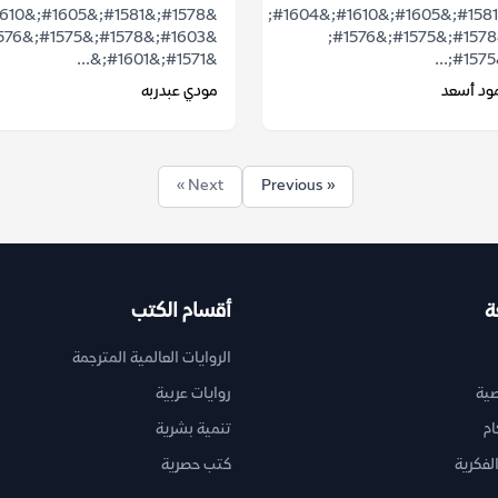
&#1578;&#1581;&#1605;&#1610;&#1604;
&#1603;&#1578;&#1575;&#1576;
&#1571;&#1601;&...
ود أسعد
مودي عبدربه
Next »
« Previous
ة
أقسام الكتب
الروايات العالمية المترجمة
ية
روايات عربية
ام
تنمية بشرية
لفكرية
كتب حصرية