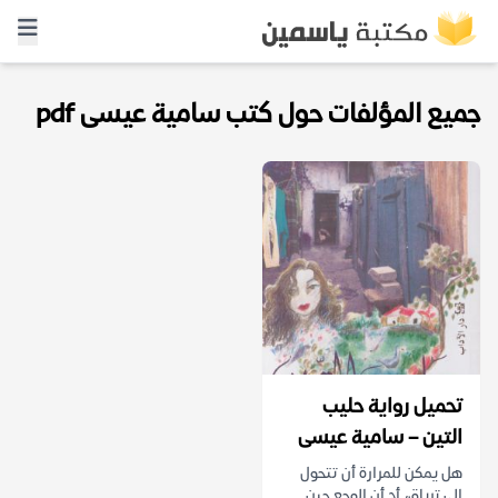
جميع المؤلفات حول كتب سامية عيسى pdf
تحميل رواية حليب
التين – سامية عيسى
هل يمكن للمرارة أن تتحول
إلى ترياق، أم أن الوجع حين