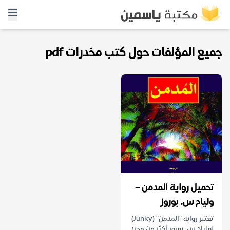
جميع المؤلفات حول كتب مخدرات pdf
تحميل رواية المدمن –
وليام س. بوروز
تعتبر رواية "المدمن" (Junky)
لوليام س. بوروز أكثر من مجرد