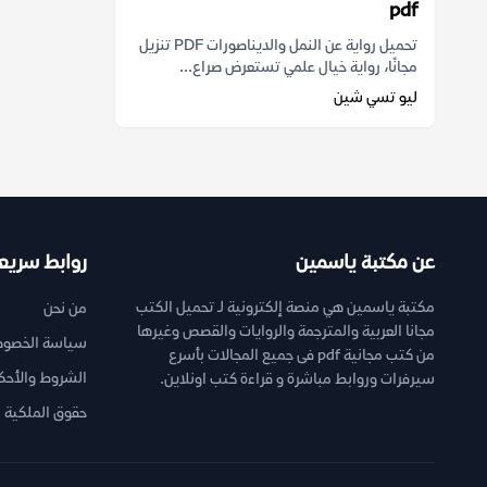
pdf
تحميل رواية عن النمل والديناصورات PDF تنزيل
مجانًا، رواية خيال علمي تستعرض صراع...
ليو تسي شين
عن مكتبة ياسمين
روابط سريع
مكتبة ياسمين هي منصة إلكترونية لـ تحميل الكتب
من نحن
مجانا العربية والمترجمة والروايات والقصص وغيرها
سياسة الخصوص
من كتب مجانية pdf فى جميع المجالات بأسرع
الشروط والأحك
سيرفرات وروابط مباشرة و قراءة كتب اونلاين.
حقوق الملكية ا