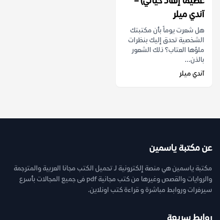
عظيما إنقاذ حياتي) –
آندي ميلر
هل شعرت يوماً بأن مكتبتك
الشخصية تحدق إليك بنظرات
ملؤها العتاب؟ ذلك الشعور
بالذن...
آندي ميلر
عن مكتبة ياسمين
مكتبة ياسمين هي منصة إلكترونية لـ تحميل الكتب مجانا العربية والمترجمة
والروايات والقصص وغيرها من كتب مجانية pdf فى جميع المجالات بأسرع
سيرفرات وروابط مباشرة و قراءة كتب اونلاين.
روابط سريعة