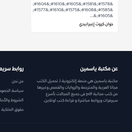
&#1578;&#1581;&#1605;&#1610;&#1604;
&#1585;&#1608;&#1575;&#1610;&#1577;
&#1605;&...
خوان كروث إغيرابيدي
عن مكتبة ياسمين
روابط سريع
مكتبة ياسمين هي منصة إلكترونية لـ تحميل الكتب
من نحن
مجانا العربية والمترجمة والروايات والقصص وغيرها
سياسة الخصوص
من كتب مجانية pdf فى جميع المجالات بأسرع
الشروط والأحك
سيرفرات وروابط مباشرة و قراءة كتب اونلاين.
حقوق الملكية ا