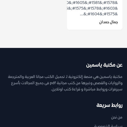
&#1578;&#1581;&#1605;&#1610;&#1604;
&#1603;&#1578;&#1575;&#1576;
&#1575;&#1604;&...
جمال حمدان
عن مكتبة ياسمين
مكتبة ياسمين هي منصة إلكترونية لـ تحميل الكتب مجانا العربية والمترجمة
والروايات والقصص وغيرها من كتب مجانية pdf فى جميع المجالات بأسرع
سيرفرات وروابط مباشرة و قراءة كتب اونلاين.
روابط سريعة
من نحن
سياسة الخصوصية