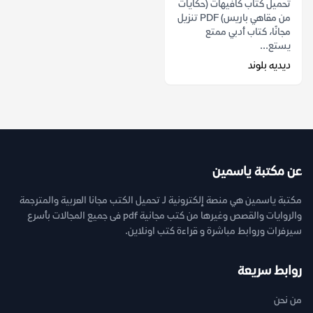
تحميل كتاب كافيهات (حكايات
من مقاهي باريس) PDF تنزيل
مجانًا، كتاب أدبي ممتع
يستع...
ديديه بلوند
عن مكتبة ياسمين
مكتبة ياسمين هي منصة إلكترونية لـ تحميل الكتب مجانا العربية والمترجمة
والروايات والقصص وغيرها من كتب مجانية pdf فى جميع المجالات بأسرع
سيرفرات وروابط مباشرة و قراءة كتب اونلاين.
روابط سريعة
من نحن