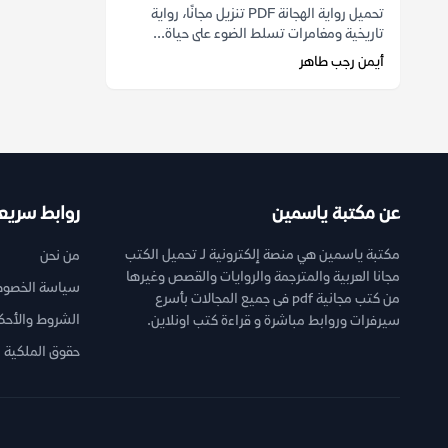
تحميل رواية الهجانة PDF تنزيل مجانًا، رواية
تاريخية ومغامرات تسلط الضوء على حياة...
أيمن رجب طاهر
عن مكتبة ياسمين
روابط سريع
مكتبة ياسمين هي منصة إلكترونية لـ تحميل الكتب
من نحن
مجانا العربية والمترجمة والروايات والقصص وغيرها
سياسة الخصوص
من كتب مجانية pdf فى جميع المجالات بأسرع
الشروط والأحك
سيرفرات وروابط مباشرة و قراءة كتب اونلاين.
حقوق الملكية ا