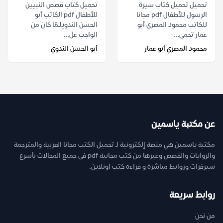
تحميل تحميل كتاب سيرة
تحميل كتاب قصص النبيين
الرسول للأطفال pdf مجانا
للأطفال pdf الكاتب أبو
للكاتب محمود المصري أبو
الحسن الندويلـمّا كان من
عمار تحمي...
الواجب عل...
محمود المصري أبو عمار
أبو الحسن الندوي
عن مكتبة ياسمين
مكتبة ياسمين هي منصة إلكترونية لـ تحميل الكتب مجانا العربية والمترجمة
والروايات والقصص وغيرها من كتب مجانية pdf فى جميع المجالات بأسرع
سيرفرات وروابط مباشرة و قراءة كتب اونلاين.
روابط سريعة
من نحن