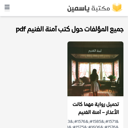
جميع المؤلفات حول كتب آمنة الغنيم pdf
تحميل رواية مهما كانت
الأعذار – آمنة الغنيم
&#1571;&#1585;&#1576;&#1593;
&#1576;&#1606;&#1575;&#1578;