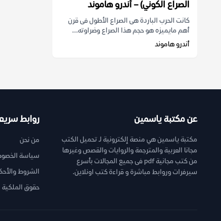
الصراع الكوني) – أندرو هاموند
كانت الحرب الباردة هى الصراع الأطول فى قرن
أهم مايميزه هو حجم هذا الصراع وضراوته...
أندرو هاموند
عن مكتبة ياسمين
روابط سريع
مكتبة ياسمين هي منصة إلكترونية لـ تحميل الكتب
من نحن
مجانا العربية والمترجمة والروايات والقصص وغيرها
سياسة الخصوص
من كتب مجانية pdf فى جميع المجالات بأسرع
الشروط والأحك
سيرفرات وروابط مباشرة و قراءة كتب اونلاين.
حقوق الملكية ا