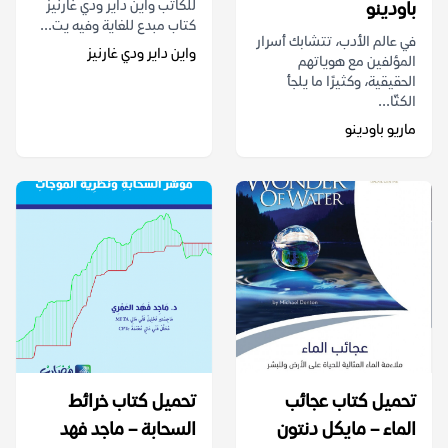
للكاتب واين داير ودي غارنيز
باودينو
كتاب مبدع للغاية وفيه يت...
في عالم الأدب، تتشابك أسرار
واين داير ودي غارنيز
المؤلفين مع هوياتهم
الحقيقية، وكثيرًا ما يلجأ
الكتّا...
ماريو باودينو
تحميل كتاب عجائب
تحميل كتاب خرائط
الماء – مايكل دنتون
السحابة – ماجد فهد