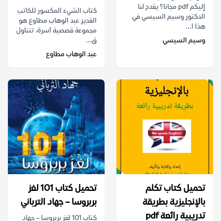
إليكم pdf مجانا؟ يقدم لنا
كتاب الشيء المكسور للكاتب
الدكتور وسيم السيسي في
القدير عبد الوهاب مطاوع هو
هذا ا...
مجموعة قصصية آسرة، تتناول
وسيم السيسي
ق...
عبد الوهاب مطاوع
تحميل كتاب تكلم
تحميل كتاب 101 لغز
بالإنجليزية بطريقة
بربروسا – جهاد الترباني
تدريبية رائعة pdf
كتاب 101 لغز بربروسا – جهاد