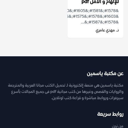
للإلهام و الأمل pdf
&#1578;&#1581;&#1605;&#1610;&#1604;
&#1603;&#1578;&#1575;&#1576;
&#1578;&#1587;&...
د. مهدي عامري
عن مكتبة ياسمين
مكتبة ياسمين هي منصة إلكترونية لـ تحميل الكتب مجانا العربية والمترجمة
والروايات والقصص وغيرها من كتب مجانية pdf فى جميع المجالات بأسرع
سيرفرات وروابط مباشرة و قراءة كتب اونلاين.
روابط سريعة
من نحن