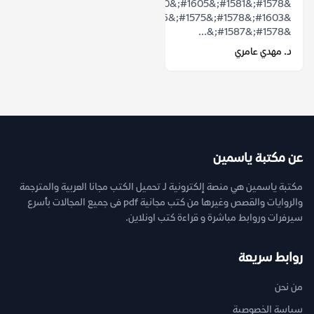
&#1578;&#1581;&#1605;&#1610;&#1604;
&#1603;&#1578;&#1575;&#1576;
&#1578;&#1587;&...
د. مهدي عامري
عن مكتبة ياسمين
مكتبة ياسمين هي منصة إلكترونية لـ تحميل الكتب مجانا العربية والمترجمة
والروايات والقصص وغيرها من كتب مجانية pdf فى جميع المجالات بأسرع
سيرفرات وروابط مباشرة و قراءة كتب اونلاين.
روابط سريعة
من نحن
سياسة الخصوصية