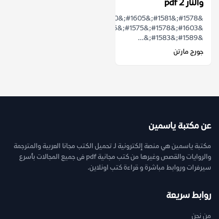
والنار 2 pdf
&#1578;&#1581;&#1605;&#1610;&#1604;
&#1603;&#1578;&#1575;&#1576;
&#1589;&#1583;&...
جورج مارتن
عن مكتبة ياسمين
مكتبة ياسمين هي منصة إلكترونية لـ تحميل الكتب مجانا العربية والمترجمة
والروايات والقصص وغيرها من كتب مجانية pdf فى جميع المجالات بأسرع
سيرفرات وروابط مباشرة و قراءة كتب اونلاين.
روابط سريعة
من نحن