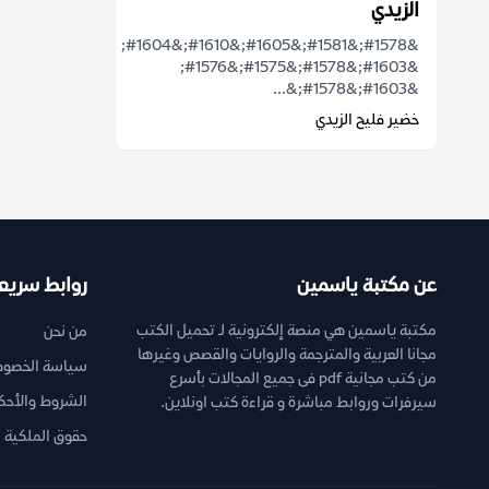
الزيدي
&#1578;&#1581;&#1605;&#1610;&#1604;
&#1603;&#1578;&#1575;&#1576;
&#1603;&#1578;&...
خضير فليح الزيدي
عن مكتبة ياسمين
روابط سريع
مكتبة ياسمين هي منصة إلكترونية لـ تحميل الكتب
من نحن
مجانا العربية والمترجمة والروايات والقصص وغيرها
سياسة الخصوص
من كتب مجانية pdf فى جميع المجالات بأسرع
الشروط والأحك
سيرفرات وروابط مباشرة و قراءة كتب اونلاين.
حقوق الملكية ا