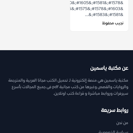
&#1578;&#1581;&#1605;&#1610;&#1604;
&#1603;&#1578;&#1575;&#1576;
&#1581;&#1583;&...
نجيب محفوظ
عن مكتبة ياسمين
مكتبة ياسمين هي منصة إلكترونية لـ تحميل الكتب مجانا العربية والمترجمة
والروايات والقصص وغيرها من كتب مجانية pdf فى جميع المجالات بأسرع
سيرفرات وروابط مباشرة و قراءة كتب اونلاين.
روابط سريعة
من نحن
سياسة الخصوصية