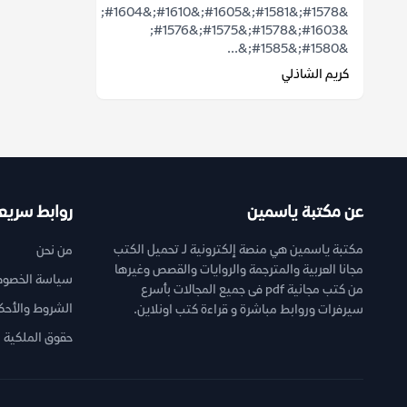
&#1578;&#1581;&#1605;&#1610;&#1604;
&#1603;&#1578;&#1575;&#1576;
&#1580;&#1585;&...
كريم الشاذلي
عن مكتبة ياسمين
روابط سريع
مكتبة ياسمين هي منصة إلكترونية لـ تحميل الكتب
من نحن
مجانا العربية والمترجمة والروايات والقصص وغيرها
سياسة الخصوص
من كتب مجانية pdf فى جميع المجالات بأسرع
الشروط والأحك
سيرفرات وروابط مباشرة و قراءة كتب اونلاين.
حقوق الملكية ا