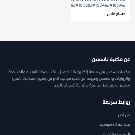
&#1604;&#1604;&#1605;&#1592;&#1607;&...
حسام عادل
عن مكتبة ياسمين
مكتبة ياسمين هي منصة إلكترونية لـ تحميل الكتب مجانا العربية والمترجمة
والروايات والقصص وغيرها من كتب مجانية pdf فى جميع المجالات بأسرع
سيرفرات وروابط مباشرة و قراءة كتب اونلاين.
روابط سريعة
من نحن
سياسة الخصوصية
الشروط والأحكام