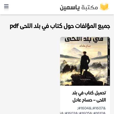
جميع المؤلفات حول كتاب في بلد اللحى pdf
تحميل كتاب في بلد
اللحى – حسام عادل
&#1607;&#1604;
&#1610;&#1605;&#1603;&#1606;