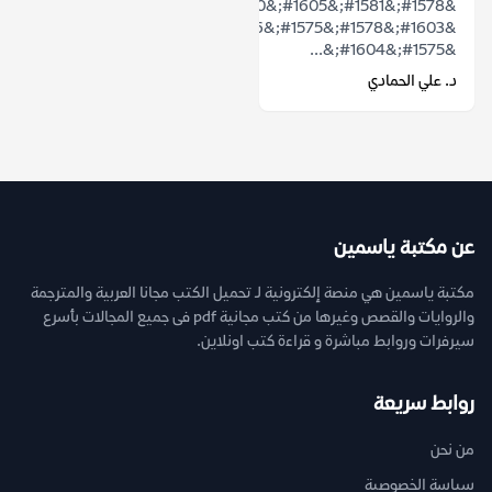
&#1578;&#1581;&#1605;&#1610;&#1604;
&#1603;&#1578;&#1575;&#1576;
&#1575;&#1604;&...
د. علي الحمادي
عن مكتبة ياسمين
مكتبة ياسمين هي منصة إلكترونية لـ تحميل الكتب مجانا العربية والمترجمة
والروايات والقصص وغيرها من كتب مجانية pdf فى جميع المجالات بأسرع
سيرفرات وروابط مباشرة و قراءة كتب اونلاين.
روابط سريعة
من نحن
سياسة الخصوصية