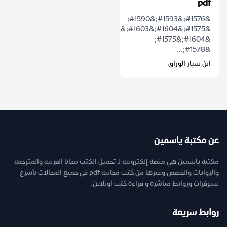
pdf
&#1576;&#1593;&#1590;
&#1575;&#1604;&#1603;&#1578;&#1576;
&#1604;&#1575;
&#1578;...
ابن سيار الوراق
عن مكتبة ياسمين
مكتبة ياسمين هي منصة إلكترونية لـ تحميل الكتب مجانا العربية والمترجمة
والروايات والقصص وغيرها من كتب مجانية pdf فى جميع المجالات بأسرع
سيرفرات وروابط مباشرة و قراءة كتب اونلاين.
روابط سريعة