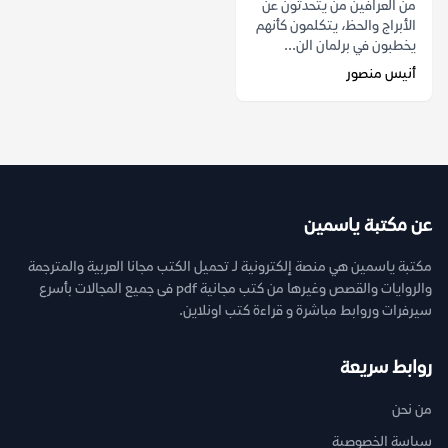
من العرافين من يتحدثون عن
الأبراج والحظ، يتكلمون كأنهم
يخطبون في برلمان الن...
أنيس منصور
عن مكتبة ياسمين
مكتبة ياسمين هي منصة إلكترونية لـ تحميل الكتب مجانا العربية والمترجمة
والروايات والقصص وغيرها من كتب مجانية pdf فى جميع المجالات بأسرع
سيرفرات وروابط مباشرة و قراءة كتب اونلاين.
روابط سريعة
من نحن
سياسة الخصوصية