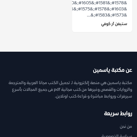
&#1578;&#1581;&#1605;&#1610;&#1604;
&#1603;&#1578;&#1575;&#1576;
&#1573;&#1583;&...
ستيفن آر كوفي
عن مكتبة ياسمين
مكتبة ياسمين هي منصة إلكترونية لـ تحميل الكتب مجانا العربية والمترجمة
والروايات والقصص وغيرها من كتب مجانية pdf فى جميع المجالات بأسرع
سيرفرات وروابط مباشرة و قراءة كتب اونلاين.
روابط سريعة
من نحن
سياسة الخصوصية