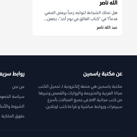
الله ناصر
هل تملك الشجاعة لتواجه زمناً يرفض المضي
قدماً؟ في "كتاب العالق في يوم أحد"، يضعن...
عبد الله ناصر
عن مكتبة ياسمين
روابط سريع
مكتبة ياسمين هي منصة إلكترونية لـ تحميل الكتب
من نحن
مجانا العربية والمترجمة والروايات والقصص وغيرها
سياسة الخصوص
من كتب مجانية pdf فى جميع المجالات بأسرع
الشروط والأحك
سيرفرات وروابط مباشرة و قراءة كتب اونلاين.
حقوق الملكية ا