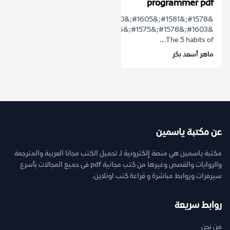
programmer pdf
&#1578;&#1581;&#1605;&#1610;&#1604;
&#1603;&#1578;&#1575;&#1576;
The 5 habits of...
ماهر أسعد بكر
عن مكتبة ياسمين
مكتبة ياسمين هي منصة إلكترونية لـ تحميل الكتب مجانا العربية والمترجمة
والروايات والقصص وغيرها من كتب مجانية pdf فى جميع المجالات بأسرع
سيرفرات وروابط مباشرة و قراءة كتب اونلاين.
روابط سريعة
من نحن