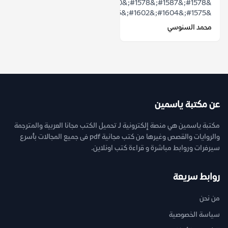
&#1578;&#1587;&#1578;&#1610;&#1602;&#1592;
&#1575;&#1604;&#1602;&#1585;&#1610;&#...
محمد السنوسي
عن مكتبة ياسمين
مكتبة ياسمين هي منصة إلكترونية لـ تحميل الكتب مجانا العربية والمترجمة
والروايات والقصص وغيرها من كتب مجانية pdf فى جميع المجالات بأسرع
سيرفرات وروابط مباشرة و قراءة كتب اونلاين.
روابط سريعة
من نحن
سياسة الخصوصية