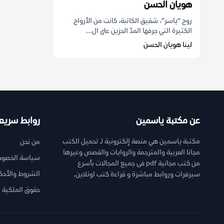
هويان الحسن
روح “ياسر”، شقيق الكاتبة، كانت من الأرواح
الكثيرة التي جرفها المدّ الحزين على ال...
لينا هويان الحسن
عن مكتبة ياسمين
روابط سريع
مكتبة ياسمين هي منصة إلكترونية لـ تحميل الكتب
من نحن
مجانا العربية والمترجمة والروايات والقصص وغيرها
سياسة الخصوص
من كتب مجانية pdf فى جميع المجالات بأسرع
الشروط والأحك
سيرفرات وروابط مباشرة و قراءة كتب اونلاين.
حقوق الملكية ا