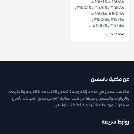
&#1607;&#1604;
&#1587;&#1576;&#1602;
&#1604;&#1603;
&#1571;&#1606;
&#1578;&#1587...
محمد يحيى
عن مكتبة ياسمين
مكتبة ياسمين هي منصة إلكترونية لـ تحميل الكتب مجانا العربية والمترجمة
والروايات والقصص وغيرها من كتب مجانية pdf فى جميع المجالات بأسرع
سيرفرات وروابط مباشرة و قراءة كتب اونلاين.
روابط سريعة