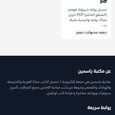
pdf
تحميل رواية شيرلوك هولمز
(المحقق الملثم) PDF تنزيل
مجانًا، رواية بوليسية مليئة
ب...
ديفيد ستيوارت ديفيز
عن مكتبة ياسمين
مكتبة ياسمين هي منصة إلكترونية لـ تحميل الكتب مجانا العربية والمترجمة
والروايات والقصص وغيرها من كتب مجانية pdf فى جميع المجالات بأسرع
سيرفرات وروابط مباشرة و قراءة كتب اونلاين.
روابط سريعة