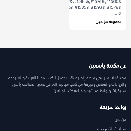
&#1606;&#1576;&#1584;&#1577;
&#1578;&#1593;&#1585;&#1610;&#1601;&#1610;&#1577;
&...
مجموعة مؤلفين
عن مكتبة ياسمين
مكتبة ياسمين هي منصة إلكترونية لـ تحميل الكتب مجانا العربية والمترجمة
والروايات والقصص وغيرها من كتب مجانية pdf فى جميع المجالات بأسرع
سيرفرات وروابط مباشرة و قراءة كتب اونلاين.
روابط سريعة
من نحن
سياسة الخصوصية