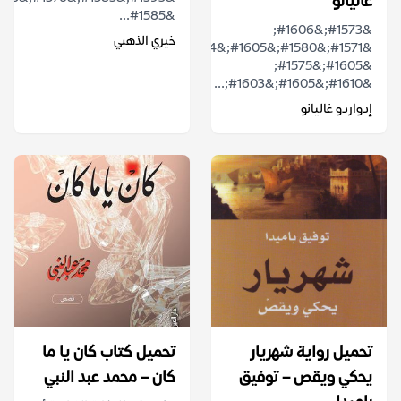
غاليانو
&#1585...
&#1573;&#1606;
خيري الذهبي
&#1571;&#1580;&#1605;&#1604;
&#1605;&#1575;
&#1610;&#1605;&#1603;...
إدواردو غاليانو
تحميل رواية شهريار
تحميل كتاب كان يا ما
يحكي ويقص – توفيق
كان – محمد عبد النبي