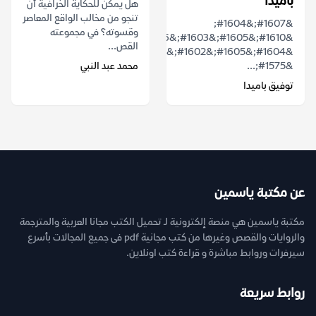
باميدا
هل يمكن للحكاية الخرافية أن
تنجو من مخالب الواقع المعاصر
&#1607;&#1604;
وقسوته؟ في مجموعته
&#1610;&#1605;&#1603;&#1606;
القص...
&#1604;&#1605;&#1602;&#1589;
&#1575;...
محمد عبد النبي
توفيق باميدا
عن مكتبة ياسمين
مكتبة ياسمين هي منصة إلكترونية لـ تحميل الكتب مجانا العربية والمترجمة
والروايات والقصص وغيرها من كتب مجانية pdf فى جميع المجالات بأسرع
سيرفرات وروابط مباشرة و قراءة كتب اونلاين.
روابط سريعة