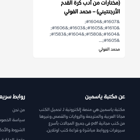
(مختارات من أدب كرة القدم
الأرجنتيني) – محمد الفولي
&#1607;&#1604;
&#1610;&#1605;&#1603;&#1606;
&#1604;&#1580;&#1604;&#1583;
&#1605;...
محمد الفولي
عن مكتبة ياسمين
روابط سريع
مكتبة ياسمين هي منصة إلكترونية لـ تحميل الكتب
من نحن
مجانا العربية والمترجمة والروايات والقصص وغيرها
سياسة الخصوص
من كتب مجانية pdf فى جميع المجالات بأسرع
الشروط والأحك
سيرفرات وروابط مباشرة و قراءة كتب اونلاين.