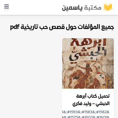
جميع المؤلفات حول قصص حب تاريخية pdf
تحميل كتاب أبرهة
الحبشي – وليد فكري
&#1582;&#1583;&#1593;&#1608;&#1603;
&#1601;&#1602;&#1575;&#1604;&#1608;&#1575;