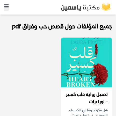
جميع المؤلفات حول قصص حب وفراق pdf
تحميل رواية قلب كسير
– لورا برات
هل فكرت يومًا في الكيمياء
المعقدة التي تحول نبضات