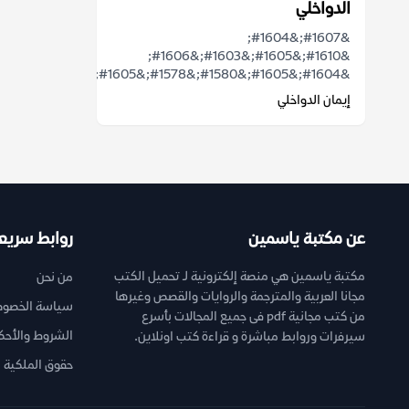
الدواخلي
&#1607;&#1604;
&#1610;&#1605;&#1603;&#1606;
&#1604;&#1605;&#1580;&#1578;&#1605;&...
إيمان الدواخلي
عن مكتبة ياسمين
روابط سريع
مكتبة ياسمين هي منصة إلكترونية لـ تحميل الكتب
من نحن
مجانا العربية والمترجمة والروايات والقصص وغيرها
سياسة الخصوص
من كتب مجانية pdf فى جميع المجالات بأسرع
الشروط والأحك
سيرفرات وروابط مباشرة و قراءة كتب اونلاين.
حقوق الملكية ا