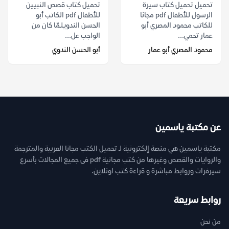
تحميل تحميل كتاب سيرة
تحميل كتاب قصص النبيين
الرسول للأطفال pdf مجانا
للأطفال pdf الكاتب أبو
للكاتب محمود المصري أبو
الحسن الندويلـمّا كان من
عمار تحمي...
الواجب عل...
محمود المصري أبو عمار
أبو الحسن الندوي
عن مكتبة ياسمين
مكتبة ياسمين هي منصة إلكترونية لـ تحميل الكتب مجانا العربية والمترجمة
والروايات والقصص وغيرها من كتب مجانية pdf فى جميع المجالات بأسرع
سيرفرات وروابط مباشرة و قراءة كتب اونلاين.
روابط سريعة
من نحن