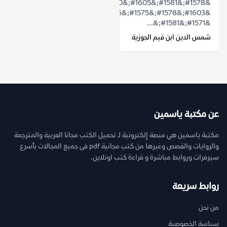
&#1578;&#1581;&#1605;&#1610;&#1604;
&#1603;&#1578;&#1575;&#1576;
&#1571;&#1581;&...
شمس الدين ابن قيم الجوزية
عن مكتبة ياسمين
مكتبة ياسمين هي منصة إلكترونية لـ تحميل الكتب مجانا العربية والمترجمة
والروايات والقصص وغيرها من كتب مجانية pdf فى جميع المجالات بأسرع
سيرفرات وروابط مباشرة و قراءة كتب اونلاين.
روابط سريعة
من نحن
سياسة الخصوصية