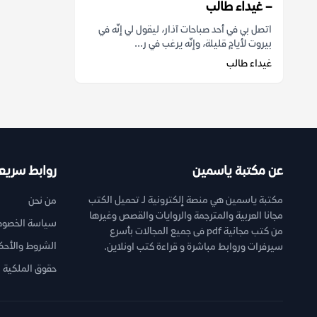
– غيداء طالب
اتصل بي في أحد صباحات آذار، ليقول لي إنّه في
بيروت لأيامٍ قليلة، وإنّه يرغب في ر...
غيداء طالب
عن مكتبة ياسمين
روابط سريع
مكتبة ياسمين هي منصة إلكترونية لـ تحميل الكتب
من نحن
مجانا العربية والمترجمة والروايات والقصص وغيرها
سياسة الخصوص
من كتب مجانية pdf فى جميع المجالات بأسرع
الشروط والأحك
سيرفرات وروابط مباشرة و قراءة كتب اونلاين.
حقوق الملكية ا