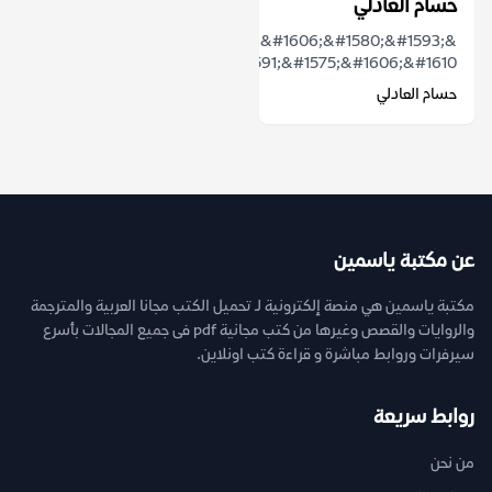
حسام العادلي
&ldquo;&#1606;&#1580;&#1593;
&#1576;&#1585;&#1610;&#1591;&#1575;&#1606;&#1610;&#...
حسام العادلي
عن مكتبة ياسمين
مكتبة ياسمين هي منصة إلكترونية لـ تحميل الكتب مجانا العربية والمترجمة
والروايات والقصص وغيرها من كتب مجانية pdf فى جميع المجالات بأسرع
سيرفرات وروابط مباشرة و قراءة كتب اونلاين.
روابط سريعة
من نحن