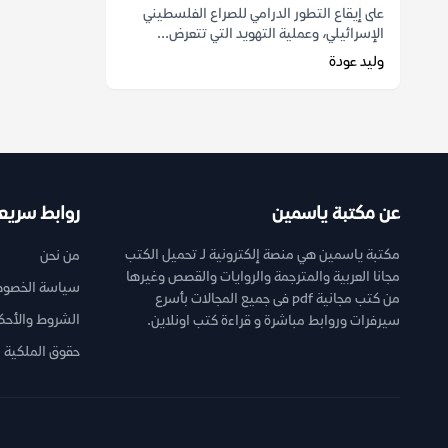
على إيقاع التطور الدرامي للصراع الفلسطيني
الإسرائيلي، وعملية التهويد التي تتعرض...
وليد عودة
عن مكتبة ياسمين
روابط سريع
مكتبة ياسمين هي منصة إلكترونية لـ تحميل الكتب
من نحن
مجانا العربية والمترجمة والروايات والقصص وغيرها
سياسة الخصوص
من كتب مجانية pdf فى جميع المجالات بأسرع
الشروط والأحك
سيرفرات وروابط مباشرة و قراءة كتب اونلاين.
حقوق الملكية ا