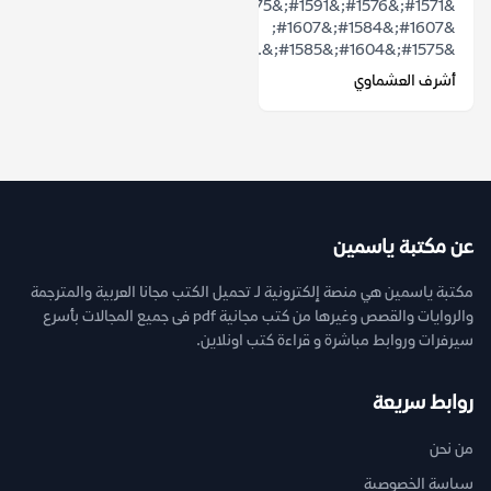
&#1571;&#1576;&#1591;&#1575;&#1604;
&#1607;&#1584;&#1607;
&#1575;&#1604;&#1585;&...
أشرف العشماوي
عن مكتبة ياسمين
مكتبة ياسمين هي منصة إلكترونية لـ تحميل الكتب مجانا العربية والمترجمة
والروايات والقصص وغيرها من كتب مجانية pdf فى جميع المجالات بأسرع
سيرفرات وروابط مباشرة و قراءة كتب اونلاين.
روابط سريعة
من نحن
سياسة الخصوصية