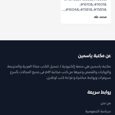
&#1601;&#1610;
&#1585;&#1581;&#1604;...
محمد طه
عن مكتبة ياسمين
مكتبة ياسمين هي منصة إلكترونية لـ تحميل الكتب مجانا العربية والمترجمة
والروايات والقصص وغيرها من كتب مجانية pdf فى جميع المجالات بأسرع
سيرفرات وروابط مباشرة و قراءة كتب اونلاين.
روابط سريعة
من نحن
سياسة الخصوصية