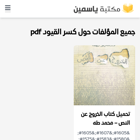
جميع المؤلفات حول كسر القيود pdf
تحميل كتاب الخروج عن
النص – محمد طه
&#1605;&#1607;&#1605;
&#1580;&#1583;&#1575;