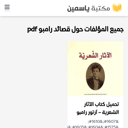
جميع المؤلفات حول قصائد رامبو pdf
تحميل كتاب الآثار
الشعرية – آرتور رامبو
&#1607;&#1610;
&#1575;&#1604;&#1605;&#1585;&#1577;