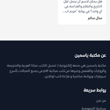
هل يمكن لاسمٍ أن يحمل ثقل
التاريخ والظلم والقداسة في
آنٍ واحد؟ في رواية "مريم اب...
منال سالم
عن مكتبة ياسمين
مكتبة ياسمين هي منصة إلكترونية لـ تحميل الكتب مجانا العربية والمترجمة
والروايات والقصص وغيرها من كتب مجانية pdf فى جميع المجالات بأسرع
سيرفرات وروابط مباشرة و قراءة كتب اونلاين.
روابط سريعة
من نحن
سياسة الخصوصية