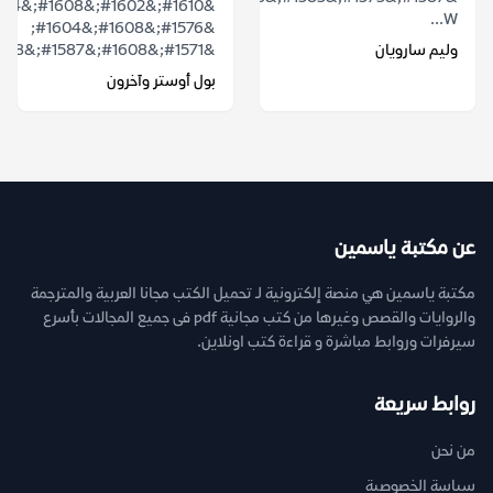
W...
&#1576;&#1608;&#1604;
وليم سارويان
&#1571;&#1608;&#1587;&#1578;&...
بول أوستر وآخرون
عن مكتبة ياسمين
مكتبة ياسمين هي منصة إلكترونية لـ تحميل الكتب مجانا العربية والمترجمة
والروايات والقصص وغيرها من كتب مجانية pdf فى جميع المجالات بأسرع
سيرفرات وروابط مباشرة و قراءة كتب اونلاين.
روابط سريعة
من نحن
سياسة الخصوصية