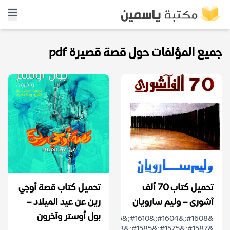
جميع المؤلفات حول قصة قصيرة pdf
تحميل كتاب 70 ألف
تحميل كتاب قصة أوجي
آشورى – وليم سارويان
رين عن عيد الميلاد –
بول أوستر وآخرون
&#1608;&#1604;&#1610;&#1605;
&#1587;&#1575;&#1585;&#1608;&#1610;&#1575;&#1606;